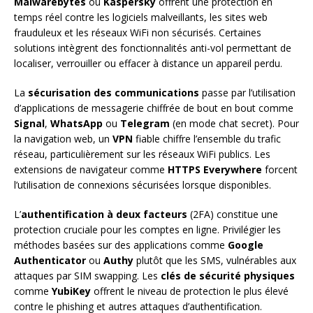
Malwarebytes
ou
Kaspersky
offrent une protection en
temps réel contre les logiciels malveillants, les sites web
frauduleux et les réseaux WiFi non sécurisés. Certaines
solutions intègrent des fonctionnalités anti-vol permettant de
localiser, verrouiller ou effacer à distance un appareil perdu.
La
sécurisation des communications
passe par l’utilisation
d’applications de messagerie chiffrée de bout en bout comme
Signal
,
WhatsApp
ou
Telegram
(en mode chat secret). Pour
la navigation web, un
VPN
fiable chiffre l’ensemble du trafic
réseau, particulièrement sur les réseaux WiFi publics. Les
extensions de navigateur comme
HTTPS Everywhere
forcent
l’utilisation de connexions sécurisées lorsque disponibles.
L’
authentification à deux facteurs
(2FA) constitue une
protection cruciale pour les comptes en ligne. Privilégier les
méthodes basées sur des applications comme
Google
Authenticator
ou
Authy
plutôt que les SMS, vulnérables aux
attaques par SIM swapping. Les
clés de sécurité physiques
comme
YubiKey
offrent le niveau de protection le plus élevé
contre le phishing et autres attaques d’authentification.