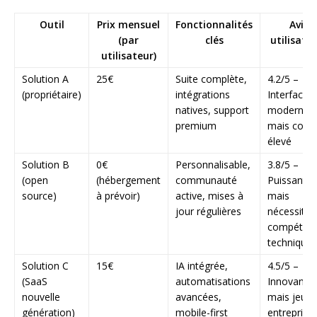
Outil
Prix mensuel
Fonctionnalités
Avis
(par
clés
utilisate
utilisateur)
Solution A
25€
Suite complète,
4.2/5 –
(propriétaire)
intégrations
Interface
natives, support
moderne
premium
mais coût
élevé
Solution B
0€
Personnalisable,
3.8/5 –
(open
(hébergement
communauté
Puissant
source)
à prévoir)
active, mises à
mais
jour régulières
nécessite 
compéten
techniques
Solution C
15€
IA intégrée,
4.5/5 –
(SaaS
automatisations
Innovant
nouvelle
avancées,
mais jeun
génération)
mobile-first
entreprise