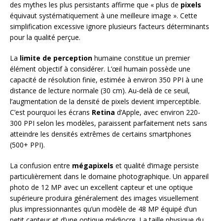
des mythes les plus persistants affirme que « plus de
pixels
équivaut systématiquement à une meilleure image ». Cette
simplification excessive ignore plusieurs facteurs déterminants
pour la qualité perçue.
La
limite de perception
humaine constitue un premier
élément objectif à considérer. L’œil humain possède une
capacité de résolution finie, estimée à environ 350 PPI à une
distance de lecture normale (30 cm). Au-delà de ce seuil,
l’augmentation de la densité de pixels devient imperceptible.
C’est pourquoi les écrans
Retina
d’Apple, avec environ 220-
300 PPI selon les modèles, paraissent parfaitement nets sans
atteindre les densités extrêmes de certains smartphones
(500+ PPI).
La confusion entre
mégapixels
et qualité d’image persiste
particulièrement dans le domaine photographique. Un appareil
photo de 12 MP avec un excellent capteur et une optique
supérieure produira généralement des images visuellement
plus impressionnantes qu’un modèle de 48 MP équipé d’un
petit capteur et d’une optique médiocre. La taille physique du