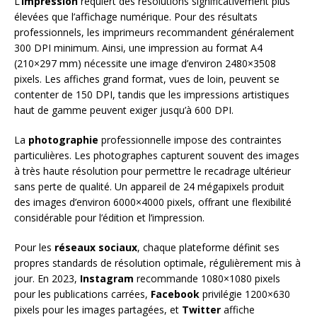
L’
impression
requiert des résolutions significativement plus
élevées que l’affichage numérique. Pour des résultats
professionnels, les imprimeurs recommandent généralement
300 DPI minimum. Ainsi, une impression au format A4
(210×297 mm) nécessite une image d’environ 2480×3508
pixels. Les affiches grand format, vues de loin, peuvent se
contenter de 150 DPI, tandis que les impressions artistiques
haut de gamme peuvent exiger jusqu’à 600 DPI.
La
photographie
professionnelle impose des contraintes
particulières. Les photographes capturent souvent des images
à très haute résolution pour permettre le recadrage ultérieur
sans perte de qualité. Un appareil de 24 mégapixels produit
des images d’environ 6000×4000 pixels, offrant une flexibilité
considérable pour l’édition et l’impression.
Pour les
réseaux sociaux
, chaque plateforme définit ses
propres standards de résolution optimale, régulièrement mis à
jour. En 2023,
Instagram
recommande 1080×1080 pixels
pour les publications carrées,
Facebook
privilégie 1200×630
pixels pour les images partagées, et
Twitter
affiche