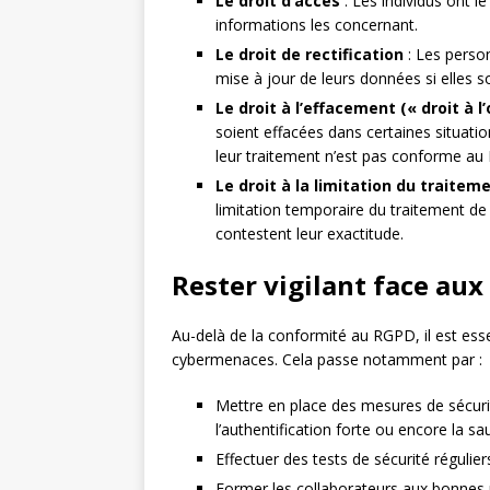
Le droit d’accès
: Les individus ont l
informations les concernant.
Le droit de rectification
: Les perso
mise à jour de leurs données si elles 
Le droit à l’effacement (« droit à l’
soient effacées dans certaines situati
leur traitement n’est pas conforme au
Le droit à la limitation du traitem
limitation temporaire du traitement de
contestent leur exactitude.
Rester vigilant face au
Au-delà de la conformité au RGPD, il est esse
cybermenaces. Cela passe notamment par :
Mettre en place des mesures de sécuri
l’authentification forte ou encore la s
Effectuer des tests de sécurité réguliers
Former les collaborateurs aux bonnes