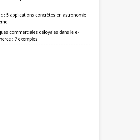
r
c : 5 applications concrètes en astronomie
rne
ques commerciales déloyales dans le e-
erce : 7 exemples