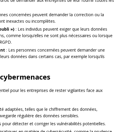
e droit de demander aux entreprises de leur fournir toutes les
nnes concernées peuvent demander la correction ou la
sont inexactes ou incomplètes.
oubli »)
: Les individus peuvent exiger que leurs données
ons, comme lorsqu’elles ne sont plus nécessaires ou lorsque
 RGPD.
ent
: Les personnes concernées peuvent demander une
 leurs données dans certains cas, par exemple lorsqu’ils
x cybermenaces
ntiel pour les entreprises de rester vigilantes face aux
té adaptées, telles que le chiffrement des données,
auvegarde régulière des données sensibles.
 pour détecter et corriger les vulnérabilités potentielles.
 pratiques en matière de cybersécurité, comme la prudence