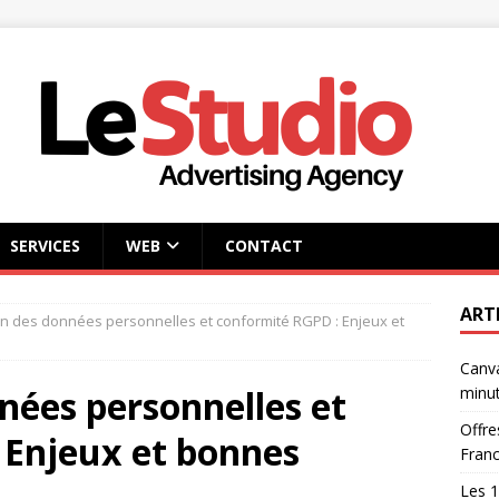
SERVICES
WEB
CONTACT
ART
on des données personnelles et conformité RGPD : Enjeux et
Canva
nées personnelles et
minu
Offre
 Enjeux et bonnes
Fran
Les 1