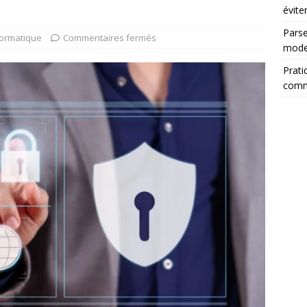
évite
Parse
formatique
Commentaires fermés
mode
Prati
comm