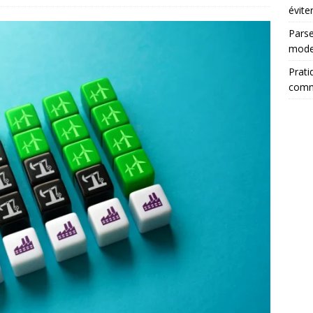
évite
Parse
mode
Prati
comm