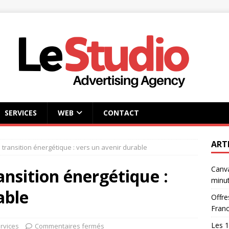
SERVICES
WEB
CONTACT
ART
 transition énergétique : vers un avenir durable
Canva
ansition énergétique :
minu
able
Offre
Fran
Les 1
rvices
Commentaires fermés