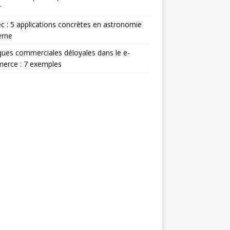
r
c : 5 applications concrètes en astronomie
rne
ques commerciales déloyales dans le e-
erce : 7 exemples